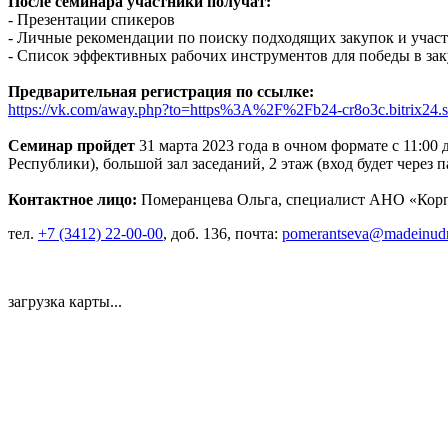
После семинара участники получат:
- Презентации спикеров
- Личные рекомендации по поиску подходящих закупок и учас
- Список эффективных рабочих инструментов для победы в за
Предварительная регистрация по ссылке:
https://vk.com/away.php?to=https%3A%2F%2Fb24-cr8o3c.bitrix
Семинар пройдет
31 марта 2023 года в очном формате c 11:00 д
Республики), большой зал заседаний, 2 этаж (вход будет через 
Контактное лицо:
Померанцева Ольга, специалист АНО «Корп
тел.
+7 (3412) 22-00-00
, доб. 136, почта:
pomerantseva@madeinudm
загрузка карты...