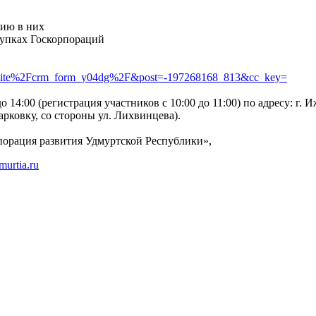
тию в них
купках Госкорпораций
24.site%2Fcrm_form_y04dg%2F&post=-197268168_813&cc_key=
о 14:00 (регистрация участников с 10:00 до 11:00) по адресу: г.
парковку, со стороны ул. Лихвинцева).
орация развития Удмуртской Республики»,
urtia.ru