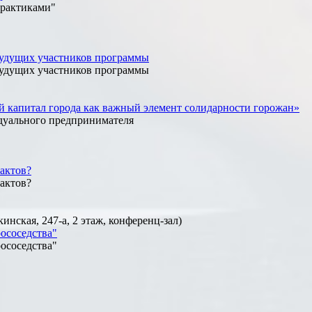
практиками"
 будущих участников программы
 будущих участников программы
й капитал города как важный элемент солидарности горожан»
дуального предпринимателя
актов?
актов?
ская, 247-а, 2 этаж, конференц-зал)
ососедства"
ососедства"