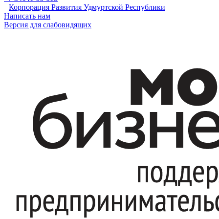
Корпорация Развития Удмуртской Республики
Написать нам
Версия для слабовидящих