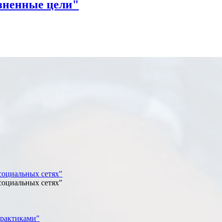
изненные цели"
социальных сетях"
социальных сетях"
практиками"