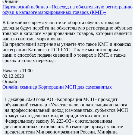
Онлайн
Партнерский вебинар «Переход на обязательную регистрацию
обуви в каталоге маркированных товаров (КМТ)»
В ближайшее время участники оборота обувных товаров
должны будут перейти на обязательную регистрацию обувных
товаров в каталоге маркированных товаров, который является
частью системы маркировки.
На предстоящей встрече вы узнаете что такое КМТ и нюансах
интеграции Каталога с ГС1 РУС. Так же мы поговорим с
вами о способах подачи сведений о товарах в КМТ, а также
сроках и этапах перехода.
Начало в 11:00
02.12.2020
Онлайн
Онлайн семинар Корпорации МСП для самозанятых
1 декабря 2020 года АО «Корпорация МСП» проводит
обучающий семинар «Участие налогоплательщиков налога
на профессиональный доход (самозанятых, субъектов МСП
в закупках отдельных видов юридических лиц по
Федеральному закону № 223-ФЗ» с использованием
дистанционных технологий. В семинаре примут участие
представители Минэкономразвития России, Минфина