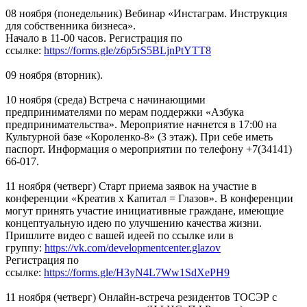
08 ноября (понедельник) Вебинар «Инстаграм. Инструкция
для собственника бизнеса».
Начало в 11-00 часов. Регистрация по
ссылке:
https://forms.gle/z6p5rS5BLjnPtYTT8
09 ноября (вторник).
10 ноября (среда) Встреча с начинающими
предпринимателями по мерам поддержки «Азбука
предпринимательства». Мероприятие начнется в 17:00 на
Культурной базе «Короленко-8» (3 этаж). При себе иметь
паспорт. Информация о мероприятии по телефону +7(34141)
66-017.
11 ноября (четверг) Старт приема заявок на участие в
конференции «Креатив х Капитал = Глазов». В конференции
могут принять участие инициативные граждане, имеющие
концептуальную идею по улучшению качества жизни.
Пришлите видео с вашей идеей по ссылке или в
группу:
https://vk.com/developmentcenter.glazov
Регистрация по
ссылке:
https://forms.gle/H3yN4L7Ww1SdXePH9
11 ноября (четверг) Онлайн-встреча резидентов ТОСЭР с