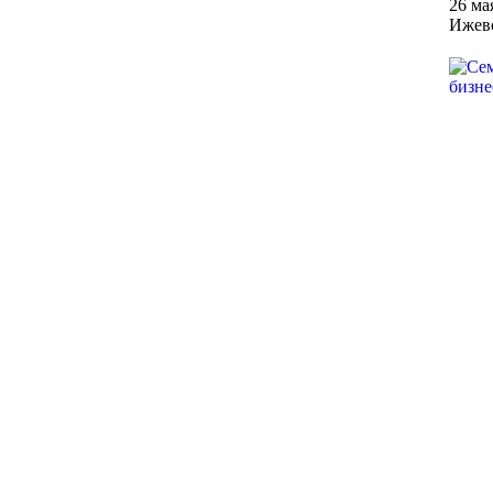
26 ма
Ижевс