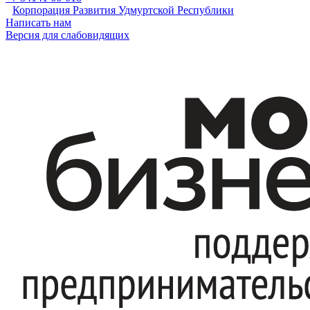
Корпорация Развития Удмуртской Республики
Написать нам
Версия для слабовидящих