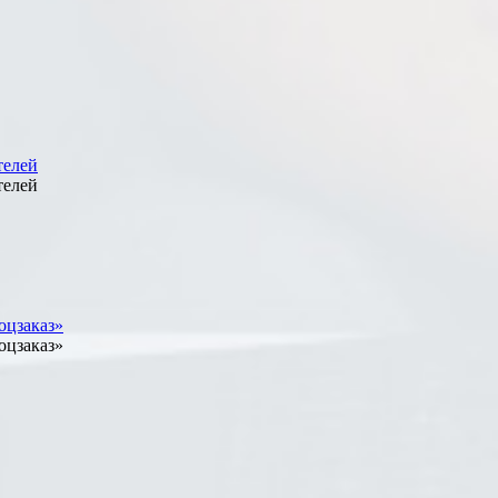
телей
телей
оцзаказ»
оцзаказ»