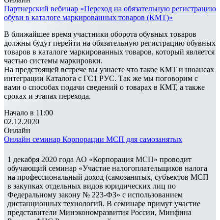
Партнерский вебинар «Переход на обязательную регистрацию
обуви в каталоге маркированных товаров (КМТ)»
В ближайшее время участники оборота обувных товаров
должны будут перейти на обязательную регистрацию обувных
товаров в каталоге маркированных товаров, который является
частью системы маркировки.
На предстоящей встрече вы узнаете что такое КМТ и нюансах
интеграции Каталога с ГС1 РУС. Так же мы поговорим с
вами о способах подачи сведений о товарах в КМТ, а также
сроках и этапах перехода.
Начало в 11:00
02.12.2020
Онлайн
Онлайн семинар Корпорации МСП для самозанятых
1 декабря 2020 года АО «Корпорация МСП» проводит
обучающий семинар «Участие налогоплательщиков налога
на профессиональный доход (самозанятых, субъектов МСП
в закупках отдельных видов юридических лиц по
Федеральному закону № 223-ФЗ» с использованием
дистанционных технологий. В семинаре примут участие
представители Минэкономразвития России, Минфина