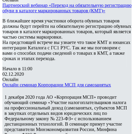
Партнерский вебинар «Переход на обязательную регистрацию
обуви в каталоге маркированных товаров (КМТ)»
В ближайшее время участники оборота обувных товаров
должны будут перейти на обязательную регистрацию обувных
товаров в каталоге маркированных товаров, который является
частью системы маркировки.
На предстоящей встрече вы узнаете что такое КМТ и нюансах
интеграции Каталога с ГС1 РУС. Так же мы поговорим с
вами о способах подачи сведений о товарах в КМТ, а также
сроках и этапах перехода.
Начало в 11:00
02.12.2020
Онлайн
Онлайн семинар Корпорации МСП для самозанятых
1 декабря 2020 года АО «Корпорация МСП» проводит
обучающий семинар «Участие налогоплательщиков налога
на профессиональный доход (самозанятых, субъектов МСП
в закупках отдельных видов юридических лиц по
Федеральному закону № 223-ФЗ» с использованием
дистанционных технологий. В семинаре примут участие
представители Минэкономразвития России, Минфина